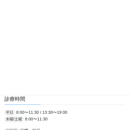
物学が発展したのが分子整合栄養医学で「人間の […]
診療案内
一般歯科
小児歯科
予防歯科
歯を美しくしたい方へ
歯を失ってしまった方へ
診療時間
8:00〜11:30 / 13:30〜19:00
平日
8:00〜11:30
木曜/土曜